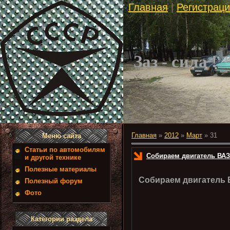
Главная
|
Регистрац
Заз - сила !
Главная
»
2012
»
Март
»
31
Меню сайта
Статьи по автомобилям
Собираем двигатель ВАЗ 
и другой технике
Полезные материалы
Собираем двигатель В
Полезный форум
Фото
Категории раздела