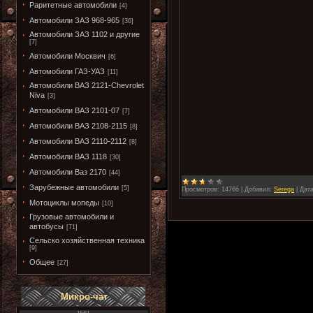
Раритетные автомобили
[4]
Автомобили ЗАЗ 968-965
[36]
Автомобили ЗАЗ 1102 и другие
[7]
Автомобили Москвич
[6]
Автомобили ГАЗ-УАЗ
[11]
Автомобили ВАЗ 2121-Chevrolet
Niva
[3]
Автомобили ВАЗ 2101-07
[7]
Автомобили ВАЗ 2108-2115
[8]
Автомобили ВАЗ 2110-2112
[8]
Автомобили ВАЗ 1118
[30]
Автомобили Ваз 2170
[44]
Зарубежные автомобили
[5]
Просмотров:
14766
|
Добавил:
Serega
|
Дата
Мотоциклы мопеды
[10]
Грузовые автомобили и
автобусы
[71]
Сельско хозяйственная техника
[9]
Общее
[27]
Микро-чат