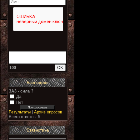
100
Наш опрос
ЗАЗ - сила ?
Да
Нет
Результаты
|
Архив опросов
Всего ответов:
5
Статистика