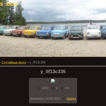
ия
|
Вход
»
Случайные фото
» y_0f13c335
y_0f13c335
2332
0
0.0
В реальном размере
Добавлено
20.08.2012
Serega
640x422
/ 73.8Kb