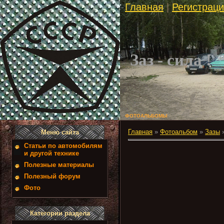
Главная
|
Регистрац
Заз - сила !
ФОТОАЛЬБОМЫ
Главная
»
Фотоальбом
»
Зазы
Меню сайта
Статьи по автомобилям
и другой технике
Полезные материалы
Полезный форум
Фото
Категории раздела