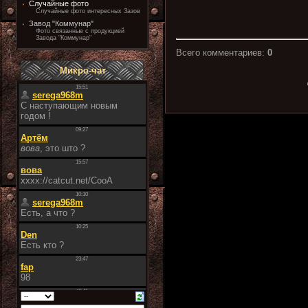
Случайные фото
Случайные фото интересных Зазов
Завод "Коммунар"
Фото связанные с продукцией
Завода "Коммунар"
Всего комментариев
:
0
Микро-чат