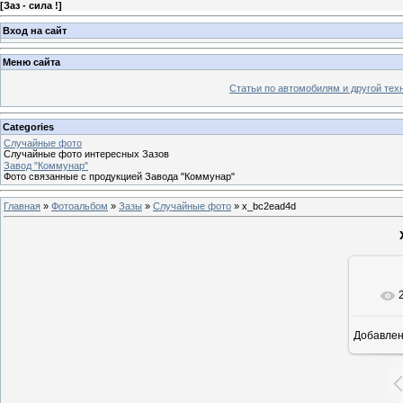
[
Заз - сила !
]
Вход на сайт
Меню сайта
Статьи по автомобилям и другой тех
Categories
Случайные фото
Случайные фото интересных Зазов
Завод "Коммунар"
Фото связанные с продукцией Завода "Коммунар"
Главная
»
Фотоальбом
»
Зазы
»
Случайные фото
» x_bc2ead4d
Добавле